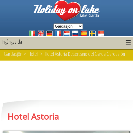
Ingångssida
☰
Gardasjön
>
Hotell
> Hotel Astoria Desenzano del Garda Gardasjön
Hotel Astoria