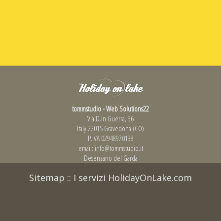
tommstudio - Web Solutions22
Via D.in Guerra, 36
Italy 22015 Gravedona (CO)
P.IVA 02948970138
email:
info@tommstudio.it
Desenzano del Garda
Sitemap
::
I servizi HolidayOnLake.com