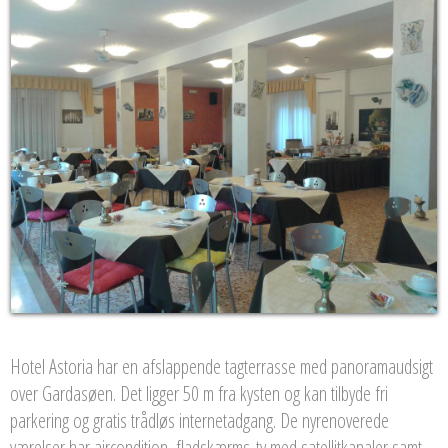
Hotel Astoria har en afslappende tagterrasse med panoramaudsigt
over Gardasøen. Det ligger 50 m fra kysten og kan tilbyde fri
parkering og gratis trådløs internetadgang. De nyrenoverede
værelser har aircondition, fladskærms-tv med satellitkanaler samt