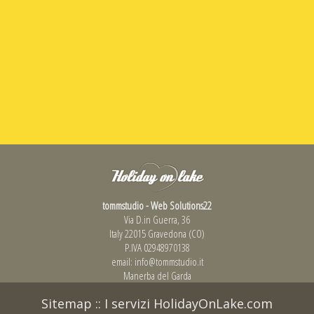
tommstudio - Web Solutions22
Via D.in Guerra, 36
Italy 22015 Gravedona (CO)
P.IVA 02948970138
email:
info@tommstudio.it
Manerba del Garda
Sitemap
::
I servizi HolidayOnLake.com