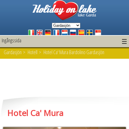
Ingångssida
☰
Gardasjön
>
Hotell
> Hotel Ca' Mura Bardolino Gardasjön
Hotel Ca' Mura