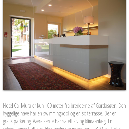
Hotel Ca' Mura er kun 100 meter fra bredderne af Gardasøen. Den
hyggelige have har en swimmingpool og en solterrasse. Der er
gratis parkering. Værelserne har satellit-tv og klimaanlæg. En
selvbetjeningsbuffet er tilgængelig om morgenen. Ca' Mura Hotel