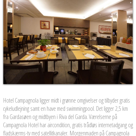
Hotel Campagnola ligger midt i grønne omgivelser og tilbyder gratis
cykeludlejning samt en have med swimmingpool. Det ligger 2,5 km
fra Gardasøen og midtbyen i Riva del Garda. Værelserne på
Campagnola Hotel har aircondition, gratis trådløs internetadgang og
fladskærms-tv med satellitkanaler. Morgenmaden på Campagnola