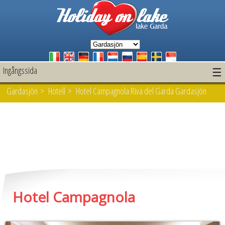
Ingångssida
☰
Gardasjön
>
Hotell
> Hotel Campagnola Riva del Garda Gardasjön
Hotel Campagnola