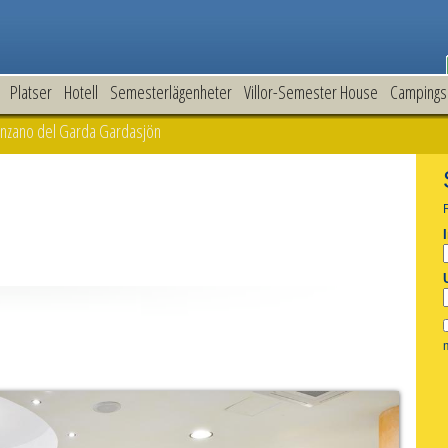
Platser
Hotell
Semesterlägenheter
Villor-Semester House
Campings
nzano del Garda Gardasjön