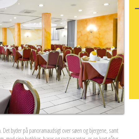
n. Det byder på panoramaudsigt over søen og bjergene, samt
m, med sine butikker, barer og restauranter, er en kort gåtur