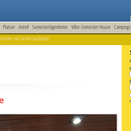
Platser
Hotell
Semesterlägenheter
Villor-Semester House
Campings
 Limone sul Garda Gardasjön
e