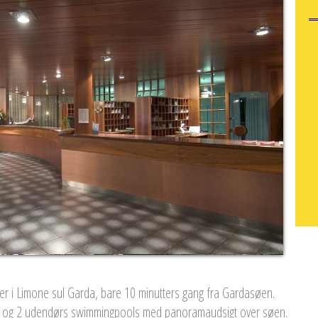
gger i Limone sul Garda, bare 10 minutters gang fra Gardasøen.
ol og 2 udendørs swimmingpools med panoramaudsigt over søen.