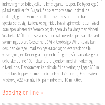
indretning med loftsbjælker eller elegante tæpper. De byder også
på toiletartikler fra Bulgari, fladskærms-tv samt udsigt til de
omkringliggende vinmarker eller haven. Restauranten har
specialiseret sig i italienske og middelhavsinspirerede retter, såvel
som specialiteter fra Veneto og sin egen vin fra vingården Vigneti
Villabella. Måltiderne serveres i den raffinerede spisesal eller ved
swimmingpoolen. Gæsterne på Villa Cordevigo Wine Relais kan
desuden deltage i madlavningskurser og opleve traditionelle
vinsmagninger. Der er gratis cykler til rådighed, så man virkelig kan
udforske denne 100 hektar store ejendom med vinmarker og
olivenlunde. Ejendommen kan tilbyde fri parkering og ligger 800 m
fra et busstoppested med forbindelser til Verona og Gardasøen.
Motorvej A22 kan nås i bil på mindre end 10 minutter.
Booking on line »