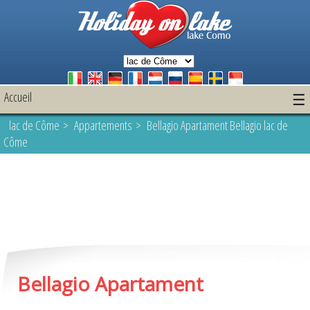
Accueil
☰
lac de Côme
>
Appartements
> Bellagio Apartament Bellagio lac de
Côme
Bellagio Apartament