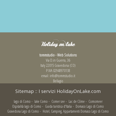
tommstudio - Web Solutions
Via D.in Guerra, 36
Italy 22015 Gravedona (CO)
P.IVA 02948970138
email:
info@tommstudio.it
Bellagio
Sitemap
::
I servizi HolidayOnLake.com
lago di Como
-
lake Como
-
Comer see
-
Lac de Côme
-
Comomeer
Ospitalità lago di Como
-
Guida turistica d'Italia
-
Domaso Lago di Como
Gravedona Lago di Como
-
Hotel, Camping, Appartamenti Domaso Lago di Como