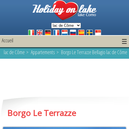
Accueil
☰
lac de Côme
>
Appartements
> Borgo Le Terrazze Bellagio lac de Côme
Borgo Le Terrazze