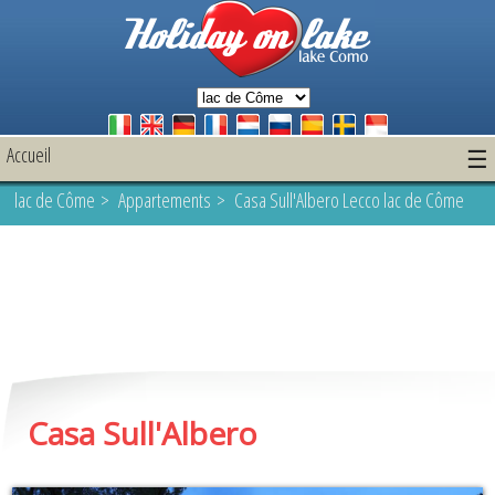
Accueil
☰
lac de Côme
>
Appartements
> Casa Sull'Albero Lecco lac de Côme
Casa Sull'Albero