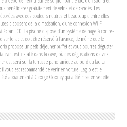
cine à débordement chauffée surplombant le lac, d'un sauna et
us bénéficierez gratuitement de vélos et de canoës. Les
corées avec des couleurs neutres et beaucoup d'entre elles
tes disposent de la climatisation, d'une connexion Wi-Fi
ite à écran LCD. La piscine dispose d'un système de nage à contre-
 sur le lac et doit être réservé à l'avance, de même que le
ttoria propose un petit-déjeuner buffet et vous pourrez déguster
staurant est installé dans la cave, où des dégustations de vins
ner est servi sur la terrasse panoramique au bord du lac. Un
et il vous est recommandé de venir en voiture. Laglio est le
riété appartenant à George Clooney qui a été mise en vedette