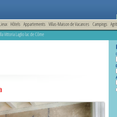
Lieux
Hôtels
Appartements
Villas-Maison de Vacances
Campings
Agri
la Vittoria Laglio lac de Côme
a