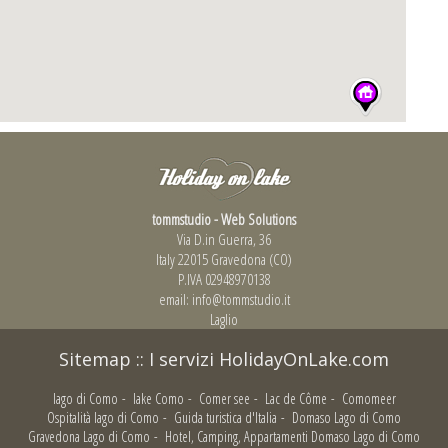
tommstudio - Web Solutions
Via D.in Guerra, 36
Italy 22015 Gravedona (CO)
P.IVA 02948970138
email:
info@tommstudio.it
Laglio
Sitemap
::
I servizi HolidayOnLake.com
lago di Como
-
lake Como
-
Comer see
-
Lac de Côme
-
Comomeer
Ospitalità lago di Como
-
Guida turistica d'Italia
-
Domaso Lago di Como
Gravedona Lago di Como
-
Hotel, Camping, Appartamenti Domaso Lago di Como