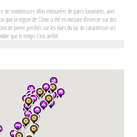
e de nombreuses villas entourées de parcs luxuriants, avec
tion que la région de Côme a été en mesure d'exercer sur des
ns de pierre perchés sur les rives du lac de caractériser ces
mble que le temps s'est arrêté.