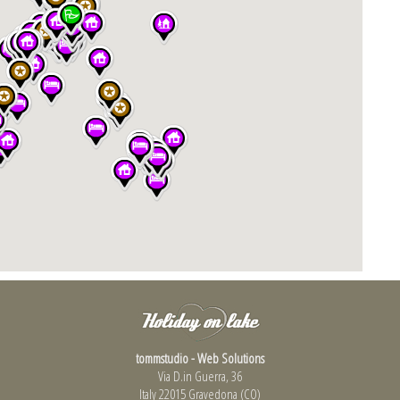
tommstudio - Web Solutions
Via D.in Guerra, 36
Italy 22015 Gravedona (CO)