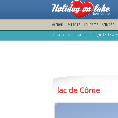
Accueil
Territoire
Tourisme
Activités
Vacances sur le lac de Côme guide de voy
lac de Côme