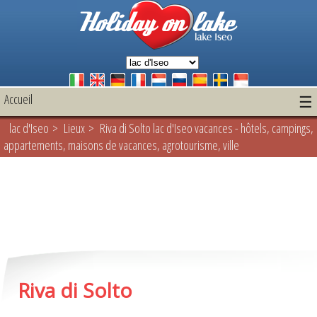
Accueil
☰
lac d'Iseo
>
Lieux
> Riva di Solto lac d'Iseo vacances - hôtels, campings,
appartements, maisons de vacances, agrotourisme, ville
Riva di Solto