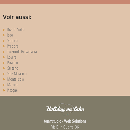
Voir aussi:
Riva di Solto
Iseo
Sarnico
Predore
Tavernola Bergamasca
Lovere
Paratico
Sulzano
Sale Marasino
Monte Isola
Marone
Pisogne
tommstudio - Web Solutions
Via D.in Guerra, 36