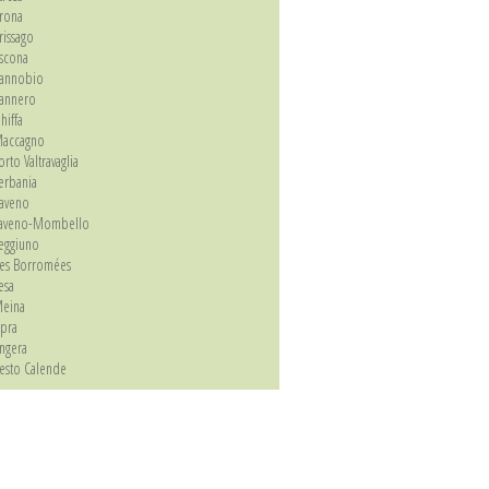
rona
rissago
scona
annobio
annero
hiffa
accagno
orto Valtravaglia
erbania
aveno
aveno-Mombello
eggiuno
les Borromées
esa
eina
spra
ngera
esto Calende