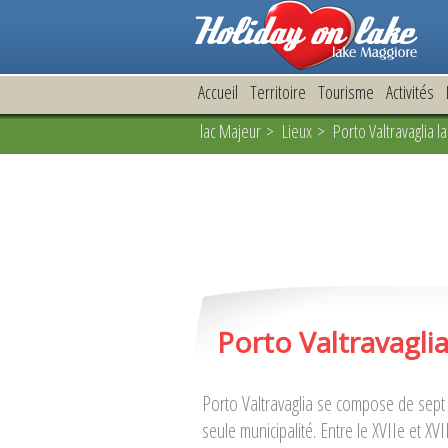
Accueil
Territoire
Tourisme
Activités
lac Majeur
>
Lieux
> Porto Valtravaglia l
Porto Valtravagli
Porto Valtravaglia se compose de sept
seule municipalité. Entre le XVIIe et XV