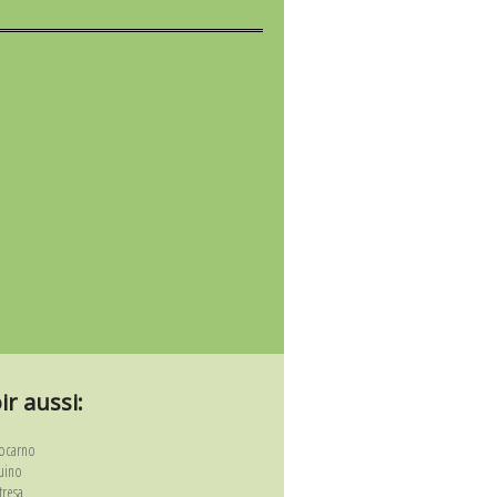
ir aussi:
ocarno
uino
tresa