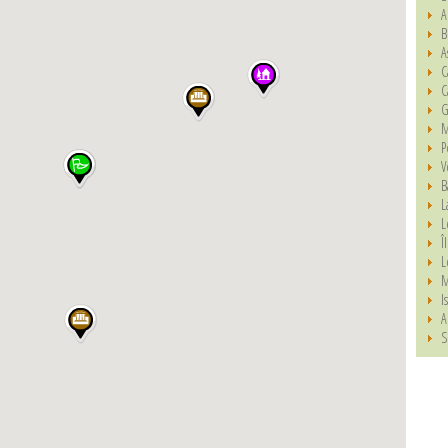
A
B
A
C
C
G
M
P
V
B
L
L
Î
L
M
I
A
S