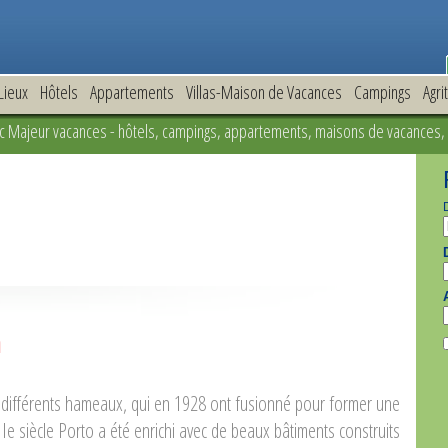
Lieux
Hôtels
Appartements
Villas-Maison de Vacances
Campings
Agri
ac Majeur vacances - hôtels, campings, appartements, maisons de vacances, 
a
 différents hameaux, qui en 1928 ont fusionné pour former une
IIIe siècle Porto a été enrichi avec de beaux bâtiments construits