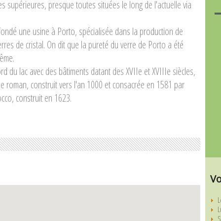
es supérieures, presque toutes situées le long de l'actuelle via
 fondé une usine à Porto, spécialisée dans la production de
rres de cristal. On dit que la pureté du verre de Porto a été
hême.
d du lac avec des bâtiments datant des XVIIe et XVIIIe siècles,
yle roman, construit vers l'an 1000 et consacrée en 1581 par
cco, construit en 1623.
Vo
L
L
S