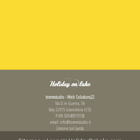
tommstudio - Web Solutions22
Via D.in Guerra, 36
Italy 22015 Gravedona (CO)
P.IVA 02948970138
email:
info@tommstudio.it
Limone sul Garda