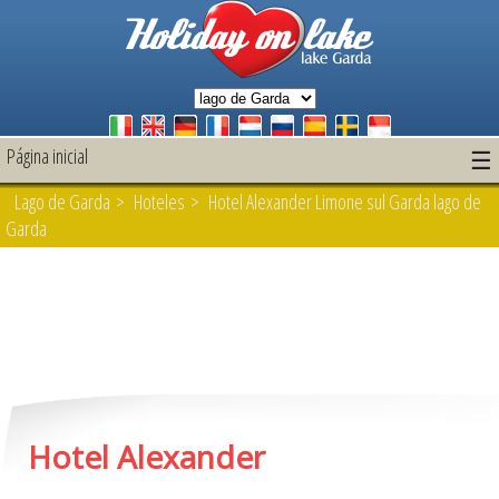
Página inicial
☰
Lago de Garda
>
Hoteles
> Hotel Alexander Limone sul Garda lago de
Garda
Hotel Alexander