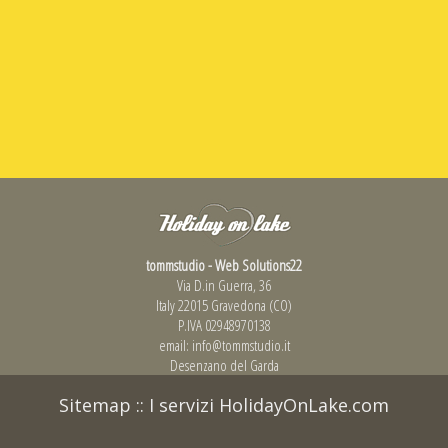
tommstudio - Web Solutions22
Via D.in Guerra, 36
Italy 22015 Gravedona (CO)
P.IVA 02948970138
email:
info@tommstudio.it
Desenzano del Garda
Sitemap
::
I servizi HolidayOnLake.com