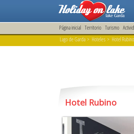
Página inicial
Territorio
Turismo
Activi
Lago de Garda
>
Hoteles
> Hotel Rubino
Hotel Rubino