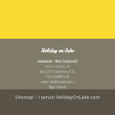
tommstudio - Web Solutions22
Via D.in Guerra, 36
Italy 22015 Gravedona (CO)
P.IVA 02948970138
email:
info@tommstudio.it
Nago-Torbole
Sitemap
::
I servizi HolidayOnLake.com