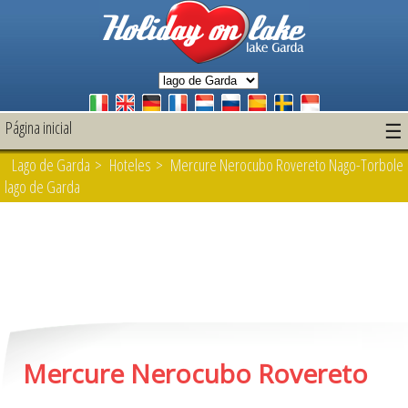
Página inicial
☰
Lago de Garda
>
Hoteles
> Mercure Nerocubo Rovereto Nago-Torbole
lago de Garda
Mercure Nerocubo Rovereto