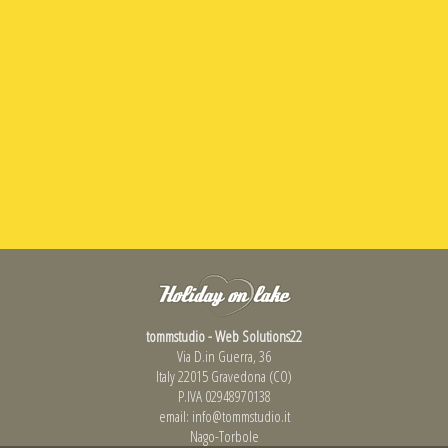
tommstudio - Web Solutions22
Via D.in Guerra, 36
Italy 22015 Gravedona (CO)
P.IVA 02948970138
email:
info@tommstudio.it
Nago-Torbole