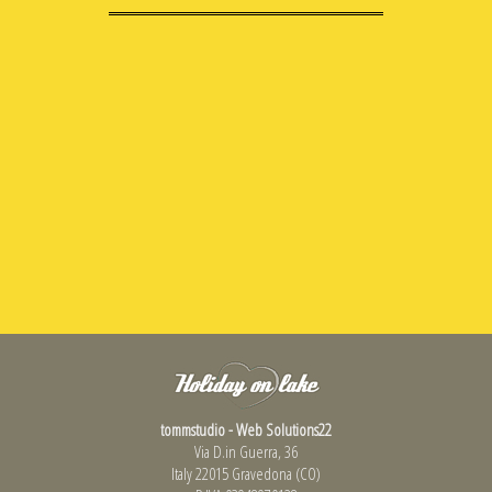
tommstudio - Web Solutions22
Via D.in Guerra, 36
Italy 22015 Gravedona (CO)