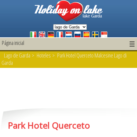
Página inicial
☰
Lago de Garda
>
Hoteles
> Park Hotel Querceto Malcesine Lago di
Garda
Park Hotel Querceto