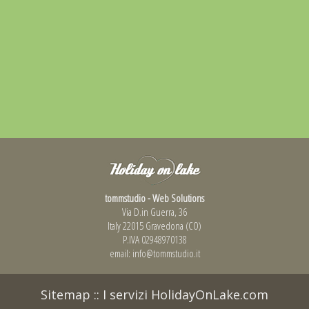
tommstudio - Web Solutions
Via D.in Guerra, 36
Italy 22015 Gravedona (CO)
P.IVA 02948970138
email:
info@tommstudio.it
Sitemap
::
I servizi HolidayOnLake.com