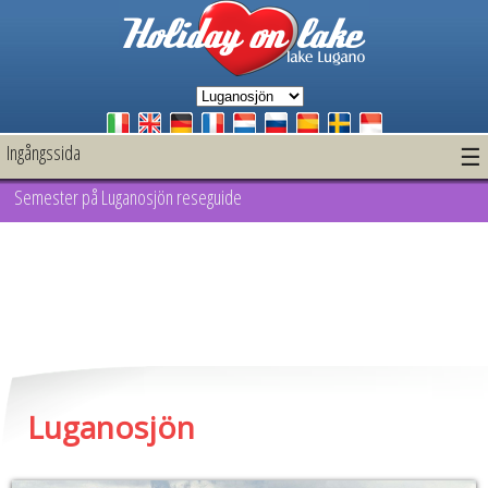
Ingångssida
☰
Semester på Luganosjön reseguide
Luganosjön