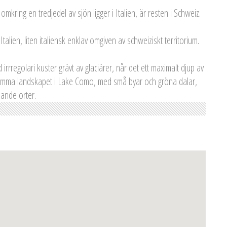
mkring en tredjedel av sjön ligger i Italien, är resten i Schweiz.
Italien, liten italiensk enklav omgiven av schweiziskt territorium.
rrregolari kuster grävt av glaciärer, når det ett maximalt djup av
samma landskapet i Lake Como, med små byar och gröna dalar,
ande orter.