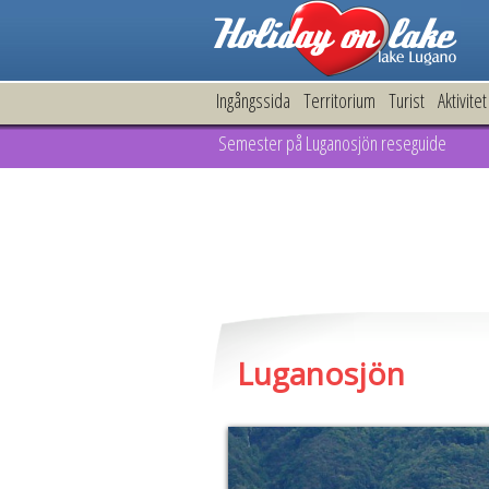
Ingångssida
Territorium
Turist
Aktivitet
Semester på Luganosjön reseguide
Luganosjön