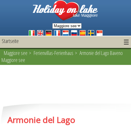
Startseite
☰
Maggiore see
>
Ferienvillas-Ferienhaus
> Armonie del Lago Baveno
Maggiore see
Armonie del Lago