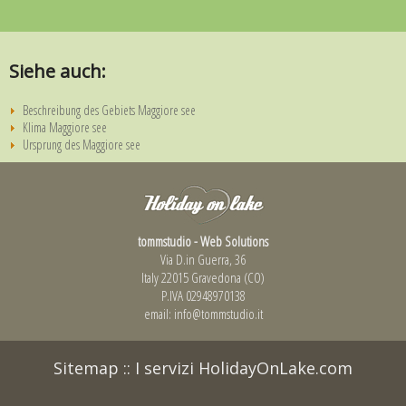
Siehe auch:
Beschreibung des Gebiets Maggiore see
Klima Maggiore see
Ursprung des Maggiore see
tommstudio - Web Solutions
Via D.in Guerra, 36
Italy 22015 Gravedona (CO)
P.IVA 02948970138
email:
info@tommstudio.it
Sitemap
::
I servizi HolidayOnLake.com