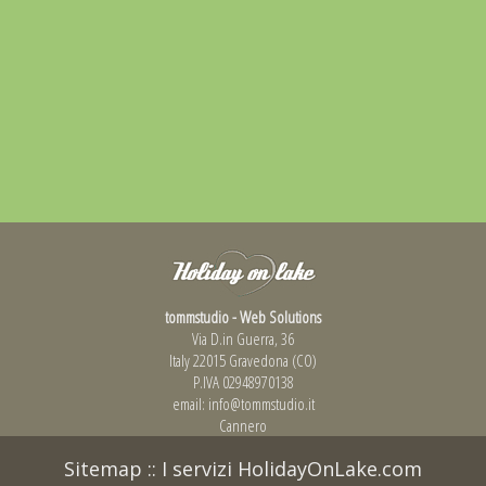
tommstudio - Web Solutions
Via D.in Guerra, 36
Italy 22015 Gravedona (CO)
P.IVA 02948970138
email:
info@tommstudio.it
Cannero
Sitemap
::
I servizi HolidayOnLake.com