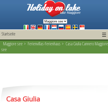
Startseite
☰
Maggiore see
>
Ferienvillas-Ferienhaus
> Casa Giulia Cannero Maggiore
see
Casa Giulia