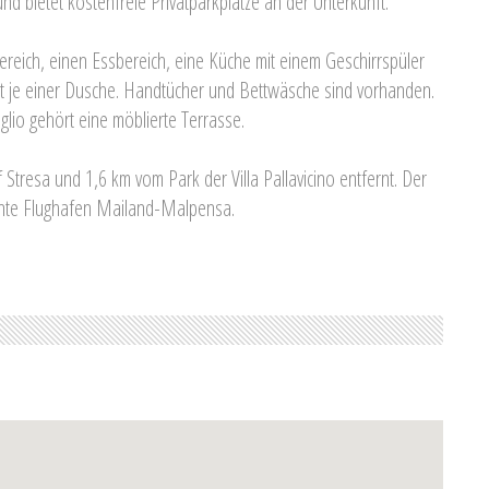
d bietet kostenfreie Privatparkplätze an der Unterkunft.
ereich, einen Essbereich, eine Küche mit einem Geschirrspüler
 je einer Dusche. Handtücher und Bettwäsche sind vorhanden.
glio gehört eine möblierte Terrasse.
Stresa und 1,6 km vom Park der Villa Pallavicino entfernt. Der
ernte Flughafen Mailand-Malpensa.