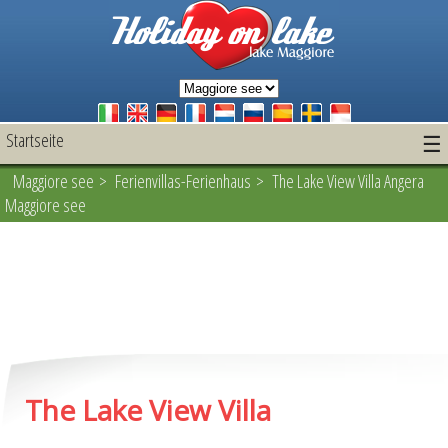
Startseite
☰
Maggiore see
>
Ferienvillas-Ferienhaus
> The Lake View Villa Angera
Maggiore see
The Lake View Villa