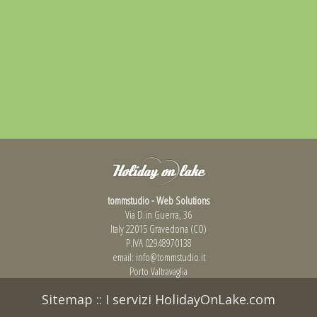
tommstudio - Web Solutions
Via D.in Guerra, 36
Italy 22015 Gravedona (CO)
P.IVA 02948970138
email:
info@tommstudio.it
Porto Valtravaglia
Sitemap
::
I servizi HolidayOnLake.com