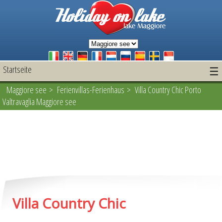
Startseite
☰
Maggiore see
>
Ferienvillas-Ferienhaus
> Villa Country Chic Porto
Valtravaglia Maggiore see
Villa Country Chic