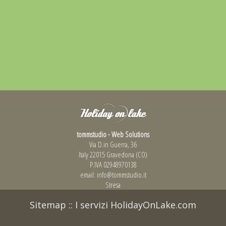
tommstudio - Web Solutions
Via D.in Guerra, 36
Italy 22015 Gravedona (CO)
P.IVA 02948970138
email:
info@tommstudio.it
Stresa
Sitemap
::
I servizi HolidayOnLake.com