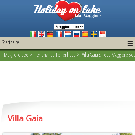
Startseite
☰
Maggiore see
>
Ferienvillas-Ferienhaus
> Villa Gaia Stresa Maggiore se
Villa Gaia