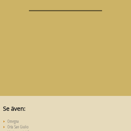
Se även:
Omegna
Orta San Giulio