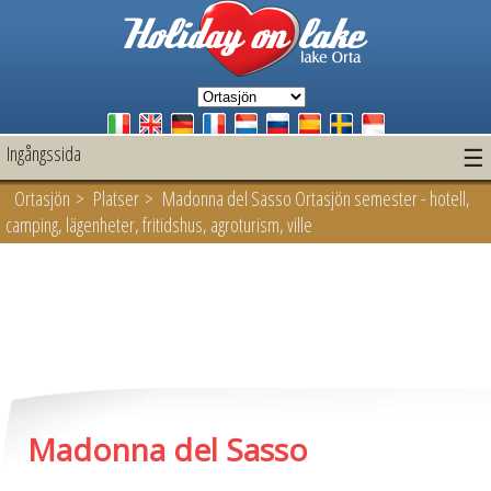
Ingångssida
☰
Ortasjön
>
Platser
> Madonna del Sasso Ortasjön semester - hotell,
camping, lägenheter, fritidshus, agroturism, ville
Madonna del Sasso