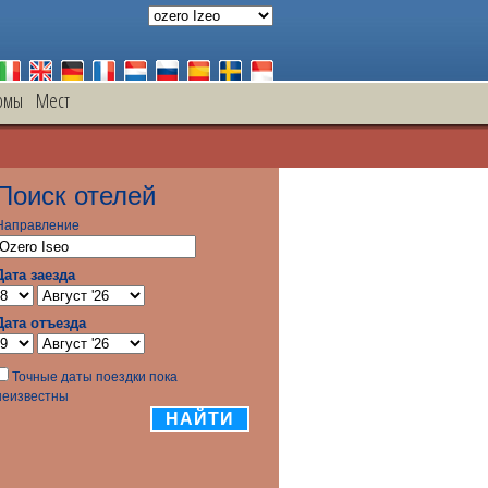
рмы
Mест