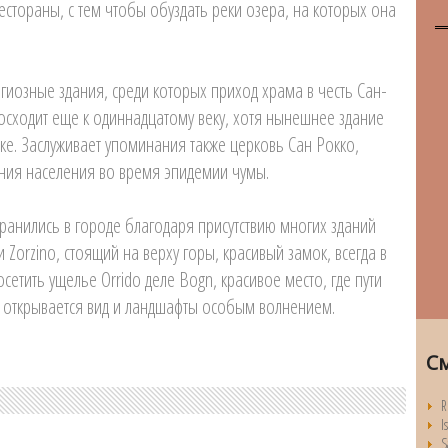
естораны, с тем чтобы обуздать реки озера, на которых она
гиозные здания, среди которых приход храма в честь Сан-
осходит еще к одиннадцатому веку, хотя нынешнее здание
е. Заслуживает упоминания также церковь Сан Рокко,
ания населения во время эпидемии чумы.
анились в городе благодаря присутствию многих зданий
и Zorzino, стоящий на верху горы, красивый замок, всегда в
посетить ущелье Orrido деле Bogn, красивое место, где пути
ду открывается вид и ландшафты особым волнением.
С
R
I
S