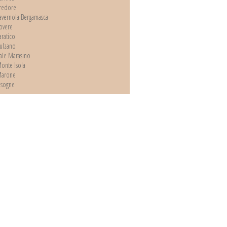
redore
avernola Bergamasca
overe
aratico
ulzano
ale Marasino
onte Isola
arone
isogne