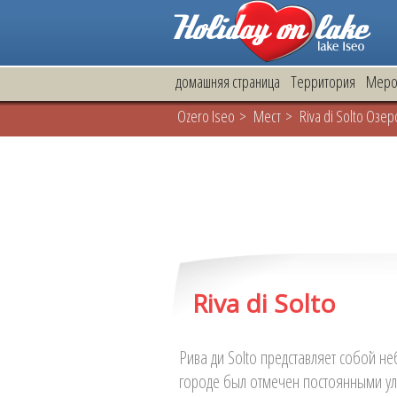
домашняя страница
Территория
Меро
Ozero Iseo
>
Mест
> Riva di Solto Озер
Riva di Solto
Рива ди Solto представляет собой н
городе был отмечен постоянными ул