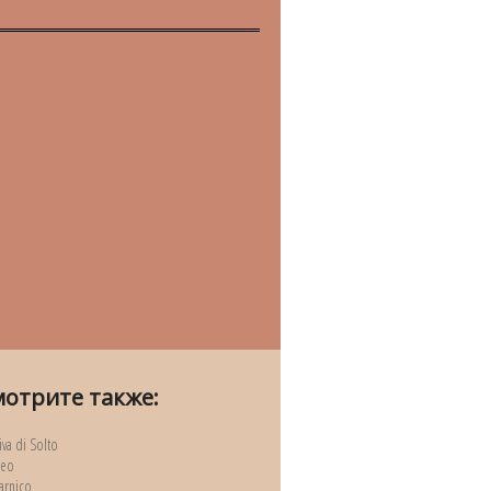
мотрите также:
iva di Solto
seo
arnico