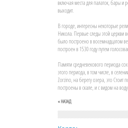
включая места для палаток, бары и р
выходит.
В городе, интересны некоторые рели
Никола. Первые следы этой церкви в
было построено в восемнадцатом век
построен в 1530 году путем голосов
Памяти средневекового периода сохр
этого периода, в том числе, в селени
Zorzino, на берегу озера, это Стоит 
построены в скале, и с видом на во
« НАЗАД