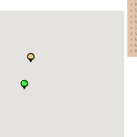
P
T
L
P
S
S
M
M
P