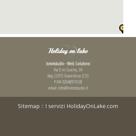
tommstudio - Web Solutions
Via D.in Guerra, 36
Italy 22015 Gravedona (CO)
P.IVA 02948970138
email:
info@tommstudio.it
Sitemap
::
I servizi HolidayOnLake.com