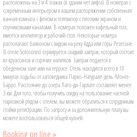
расположены на 3 и 4 этажах (в здании нет лифта). В номерах с
современным интерьером в вашем распоряжении собственная
ванная комната с феном и телевизор с плоским экраном и
спутниковыми каналами. В номерах положен кафельный пол,
имеется вентилятор и рабочий стол. Некоторые номера
располагают балконом с видом на реку Адда или горы Резегоне.
В отеле Solosonno сервируется сладкий завтрак, который состоит
из круассанов и горячих напитков. Завтрак подается в
обеденном зале или на террасе. Отель находится всего в 10
минутах ходьбы от заповедника Парко-Натурале-дель-Монте-
Барро. Расстояние до озера Лаго-ди-Гарлате составляет менее
3 км. Для того, чтобы получить скидку на пользование частной
парковкой рядом с отелем, вы можете обратиться к сотрудникам
стойки регистрации. По запросу и за дополнительную плату вы
можете воспользоваться общей кухней.
Booking on line »