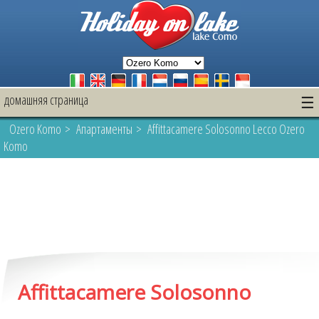
домашняя страница
☰
Ozero Komo
>
Апартаменты
> Affittacamere Solosonno Lecco Ozero
Komo
Affittacamere Solosonno