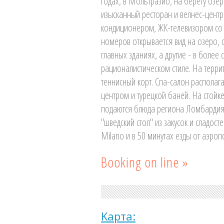
годах, в Мольтразио, на берегу озер
изысканный ресторан и велнес-центр
кондиционером, ЖК-телевизором со 
номеров открывается вид на озеро, 
главных зданиях, а другие - в боле
рационалистическом стиле. На терри
теннисный корт. Спа-салон располаг
центром и турецкой баней. На стойке
подаются блюда региона Ломбардия и
"шведский стол" из закусок и сладост
Milano и в 50 минутах езды от аэро
Booking on line »
Kарта: