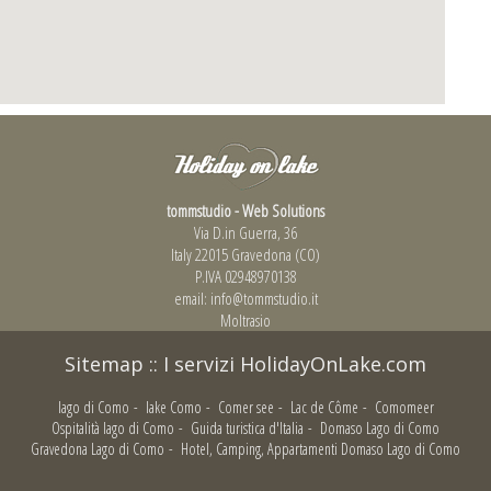
tommstudio - Web Solutions
Via D.in Guerra, 36
Italy 22015 Gravedona (CO)
P.IVA 02948970138
email:
info@tommstudio.it
Moltrasio
Sitemap
::
I servizi HolidayOnLake.com
lago di Como
-
lake Como
-
Comer see
-
Lac de Côme
-
Comomeer
Ospitalità lago di Como
-
Guida turistica d'Italia
-
Domaso Lago di Como
Gravedona Lago di Como
-
Hotel, Camping, Appartamenti Domaso Lago di Como