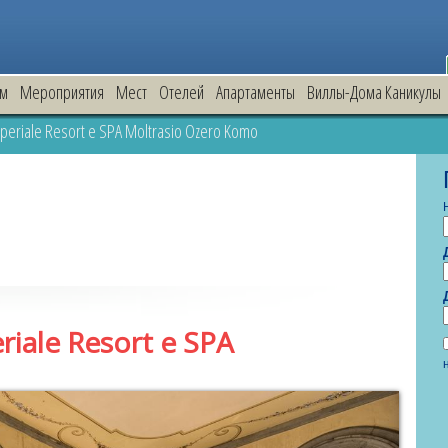
зм
Мероприятия
Mест
Oтелей
Апартаменты
Виллы-Дома Каникулы
periale Resort e SPA Moltrasio Ozero Komo
riale Resort e SPA