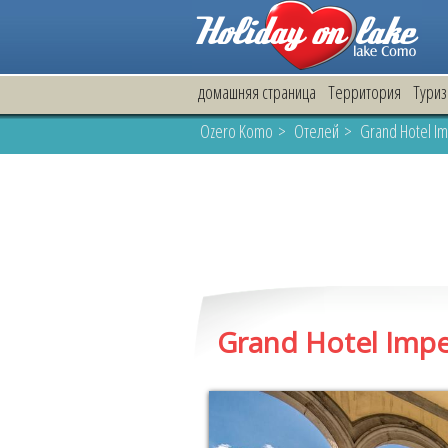
домашняя страница
Территория
Тури
Ozero Komo
>
Oтелей
> Grand Hotel Im
Grand Hotel Impe