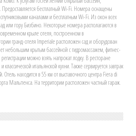
а Комо. К услугам гостей летний открытый бассейн,
. Предоставляется бесплатный Wi-Fi. Номера оснащены
спутниковыми каналами и бесплатным Wi-Fi. Из окон всех
сад или гору Бизбино. Некоторые номера располагаются в
е современном крыле отеля, построенном в
тории гранд-отеля Imperiale расположен сад и оборудован
ает небольшим крытым бассейной с гидромассажем, фитнес-
 регистрации можно взять напрокат лодку. В ресторане
 классической итальянской кухни. Также сервируется завтрак
ей. Отель находится в 55 км от выставочного центра Fiera di
порта Мальпенса. На территории расположен частный гараж.