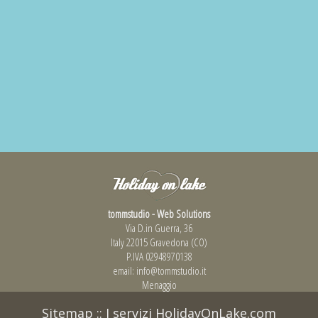
tommstudio - Web Solutions
Via D.in Guerra, 36
Italy 22015 Gravedona (CO)
P.IVA 02948970138
email:
info@tommstudio.it
Menaggio
Sitemap
::
I servizi HolidayOnLake.com