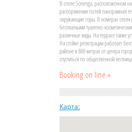
В отеле Sonenga, расположенном на
распоряжении гостей панорамная тер
окружающие горы. В номерах отеля р
бесплатными туалетно-косметически
различные виды. На террасе также ус
На стойке регистрации работает бес
районе в 800 метрах от центра горо
спуститься по общественной лестнице
Booking on line »
Kарта: