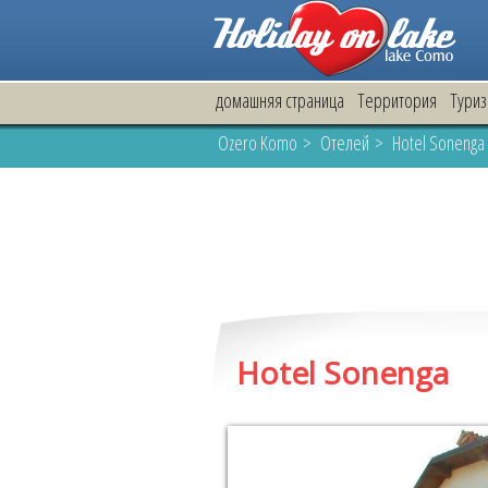
домашняя страница
Территория
Тури
Ozero Komo
>
Oтелей
> Hotel Sonenga
Hotel Sonenga