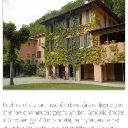
Hotel Terzo Crotto har til huse på en bondegård, der ligger omgivet
af en have et par minutters gang fra bymidten i Cernobbio. Bredden
af ​​Comosøen ligger 400 m fra hotellet, der tilbyder værelser med
aircondition. Der tilbydes desuden gratis WiFi og gratis parkering.