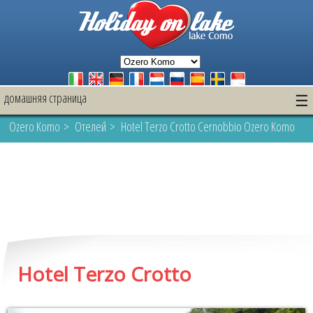
домашняя страница
☰
Ozero Komo
>
Oтелей
> Hotel Terzo Crotto Cernobbio Ozero Komo
Hotel Terzo Crotto