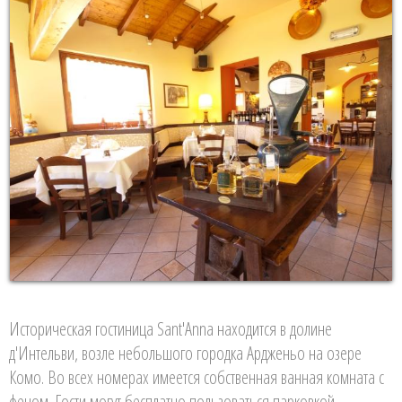
Историческая гостиница Sant'Anna находится в долине
д'Интельви, возле небольшого городка Ардженьо на озере
Комо. Во всех номерах имеется собственная ванная комната с
феном. Гости могут бесплатно пользоваться парковкой.