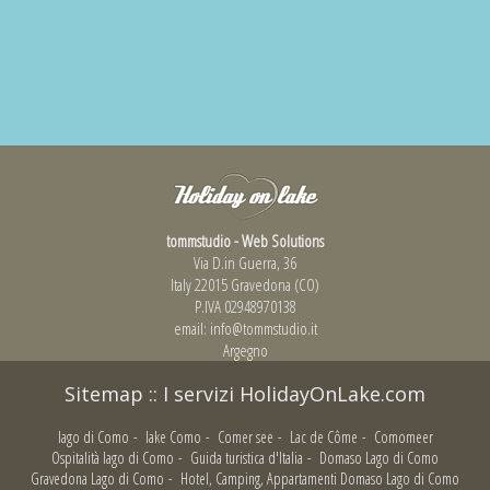
tommstudio - Web Solutions
Via D.in Guerra, 36
Italy 22015 Gravedona (CO)
P.IVA 02948970138
email:
info@tommstudio.it
Argegno
Sitemap
::
I servizi HolidayOnLake.com
lago di Como
-
lake Como
-
Comer see
-
Lac de Côme
-
Comomeer
Ospitalità lago di Como
-
Guida turistica d'Italia
-
Domaso Lago di Como
Gravedona Lago di Como
-
Hotel, Camping, Appartamenti Domaso Lago di Como