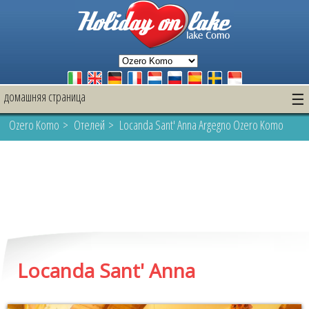
домашняя страница
☰
Ozero Komo
>
Oтелей
> Locanda Sant' Anna Argegno Ozero Komo
Locanda Sant' Anna