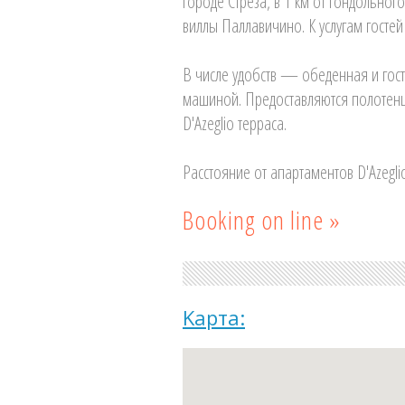
городе Стреза, в 1 км от гондольно
виллы Паллавичино. К услугам гостей
В числе удобств — обеденная и гост
машиной. Предоставляются полотенц
D'Azeglio терраса.
Расстояние от апартаментов D'Azegl
Booking on line »
Kарта: