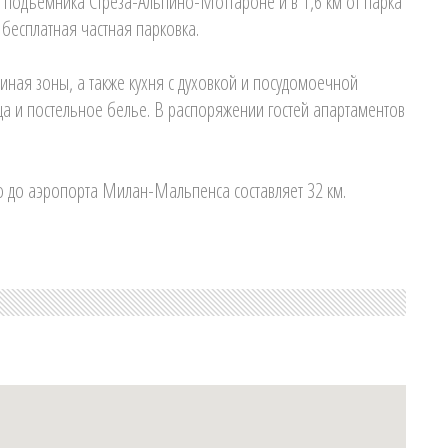
го подъемника Стреза-Альпино-Моттароне и в 1,6 км от парка
 бесплатная частная парковка.
иная зоны, а также кухня с духовкой и посудомоечной
а и постельное белье. В распоряжении гостей апартаментов
io до аэропорта Милан-Мальпенса составляет 32 км.