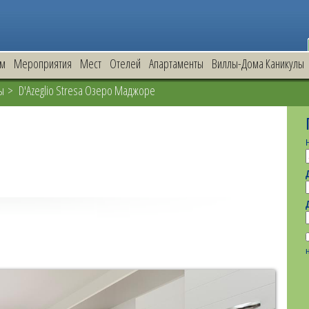
зм
Мероприятия
Mест
Oтелей
Апартаменты
Виллы-Дома Каникулы
ы
> D'Azeglio Stresa Озеро Маджоре