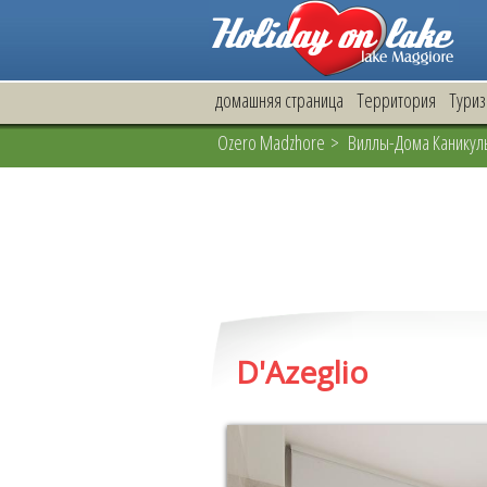
домашняя страница
Территория
Тури
Ozero Madzhore
>
Виллы-Дома Каникул
D'Azeglio