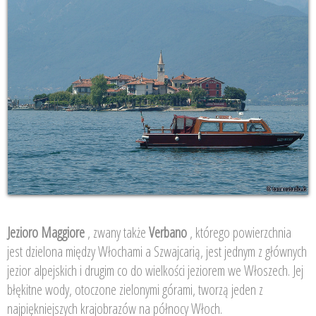
Jezioro Maggiore
, zwany także
Verbano
, którego powierzchnia
jest dzielona między Włochami a Szwajcarią, jest jednym z głównych
jezior alpejskich i drugim co do wielkości jeziorem we Włoszech. Jej
błękitne wody, otoczone zielonymi górami, tworzą jeden z
najpiękniejszych krajobrazów na północy Włoch.