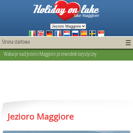
Strona startowa
☰
Wakacje nad Jezioro Maggiore przewodnik turystyczny
Jezioro Maggiore