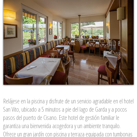
Relájese en la piscina y disfrute de un servicio agradable en el hotel
San Vito, ubicado a 5 minutos a pie del lago de Garda y a pocos
pasos del puerto de Cisano. Este hotel de gestión familiar le
garantiza una bienvenida acogedora y un ambiente tranquilo.
Ofrece un gran jardín con piscina y terraza equipada con tumbonas