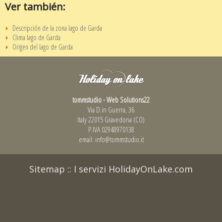
Ver también:
Descripción de la zona lago de Garda
Clima lago de Garda
Origen del lago de Garda
tommstudio - Web Solutions22
Via D.in Guerra, 36
Italy 22015 Gravedona (CO)
P.IVA 02948970138
email:
info@tommstudio.it
Sitemap
::
I servizi HolidayOnLake.com