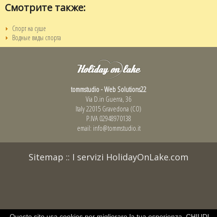
Смотрите также:
Спорт на суше
Водные виды спорта
tommstudio - Web Solutions22
Via D.in Guerra, 36
Italy 22015 Gravedona (CO)
P.IVA 02948970138
email:
info@tommstudio.it
Sitemap
::
I servizi HolidayOnLake.com
Questo sito usa cookies per migliorare la tua esperienza
CHIUDI