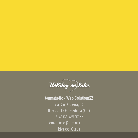
tommstudio - Web Solutions22
Via D.in Guerra, 36
Italy 22015 Gravedona (CO)
P.IVA 02948970138
email:
info@tommstudio.it
Riva del Garda