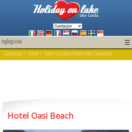
Ingångssida
☰
Gardasjön
>
Hotell
> Hotel Oasi Beach Malcesine Gardasjön
Hotel Oasi Beach