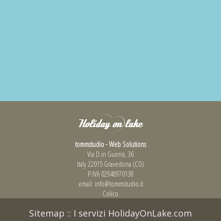
tommstudio - Web Solutions
Via D.in Guerra, 36
Italy 22015 Gravedona (CO)
P.IVA 02948970138
email:
info@tommstudio.it
Colico
Sitemap
::
I servizi HolidayOnLake.com