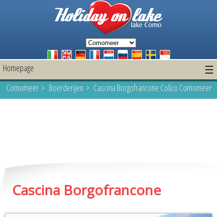
Homepage
☰
Comomeer
>
Boerderijen
> Cascina Borgofrancone Colico Comomeer
Cascina Borgofrancone