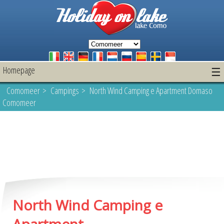
Homepage
☰
Comomeer
>
Campings
> North Wind Camping e Apartment Domaso
Comomeer
North Wind Camping e
Apartment