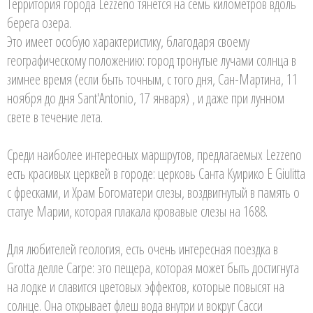
Территория города Lezzeno тянется на семь километров вдоль
берега озера.
Это имеет особую характеристику, благодаря своему
географическому положению: город тронутые лучами солнца в
зимнее время (если быть точным, с того дня, Сан-Мартина, 11
ноября до дня Sant'Antonio, 17 января) , и даже при лунном
свете в течение лета.
Среди наиболее интересных маршрутов, предлагаемых Lezzeno
есть красивых церквей в городе: церковь Санта Куирико E Giulitta
с фресками, и Храм Богоматери слезы, воздвигнутый в память о
статуе Марии, которая плакала кровавые слезы на 1688.
Для любителей геология, есть очень интересная поездка в
Grotta делле Carpe: это пещера, которая может быть достигнута
на лодке и славится цветовых эффектов, которые повысят на
солнце. Она открывает флеш вода внутри и вокруг Сасси