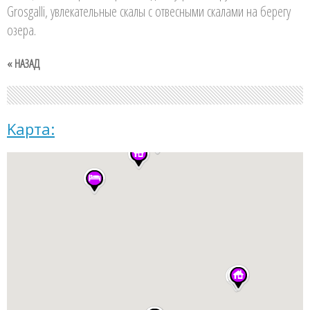
Grosgalli, увлекательные скалы с отвесными скалами на берегу
озера.
« НАЗАД
Kарта: