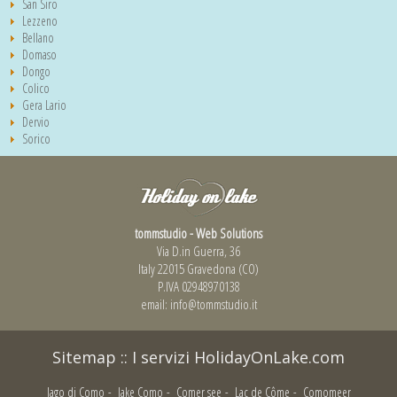
San Siro
Lezzeno
Bellano
Domaso
Dongo
Colico
Gera Lario
Dervio
Sorico
tommstudio - Web Solutions
Via D.in Guerra, 36
Italy 22015 Gravedona (CO)
P.IVA 02948970138
email:
info@tommstudio.it
Sitemap
::
I servizi HolidayOnLake.com
lago di Como
-
lake Como
-
Comer see
-
Lac de Côme
-
Comomeer