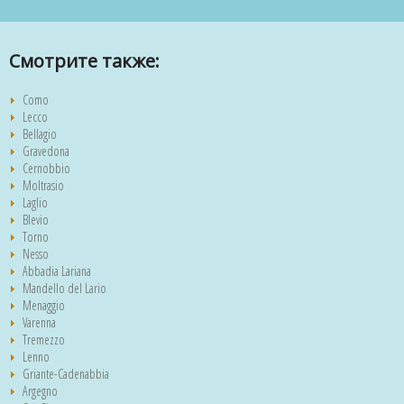
Смотрите также:
Como
Lecco
Bellagio
Gravedona
Cernobbio
Moltrasio
Laglio
Blevio
Torno
Nesso
Abbadia Lariana
Mandello del Lario
Menaggio
Varenna
Tremezzo
Lenno
Griante-Cadenabbia
Argegno