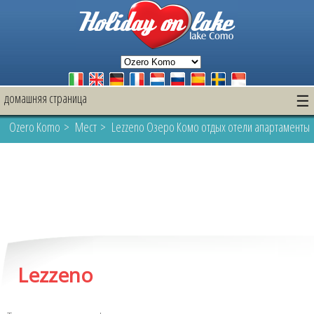
домашняя страница
☰
Ozero Komo
>
Mест
> Lezzeno Озеро Комо отдых отели апартаменты
Lezzeno