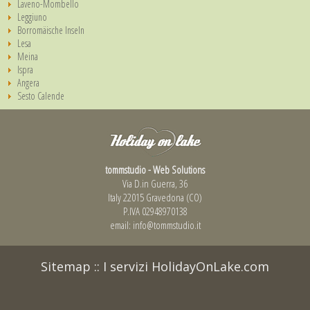
Laveno-Mombello
Leggiuno
Borromäische Inseln
Lesa
Meina
Ispra
Angera
Sesto Calende
tommstudio - Web Solutions
Via D.in Guerra, 36
Italy 22015 Gravedona (CO)
P.IVA 02948970138
email:
info@tommstudio.it
Sitemap
::
I servizi HolidayOnLake.com