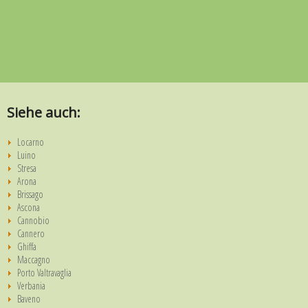
Siehe auch:
Locarno
Luino
Stresa
Arona
Brissago
Ascona
Cannobio
Cannero
Ghiffa
Maccagno
Porto Valtravaglia
Verbania
Baveno