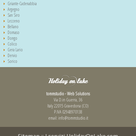
Griante-Cadenabbia
Argegno
San Siro
Lezzeno
Bellano
Domaso
Dongo
Colico
Gera Lario
Dervio
Sorico
tommstudio - Web Solutions
Via D.in Guerra, 36
Italy 22015 Gravedona (CO)
P.IVA 02948970138
email:
info@tommstudio.it
Sitemap
::
I servizi HolidayOnLake.com