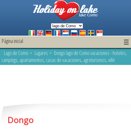
Página inicial
☰
Lago de Como
>
Lugares
> Dongo lago de Como vacaciones - hoteles,
campings, apartamentos, casas de vacaciones, agroturismos, ville
Dongo