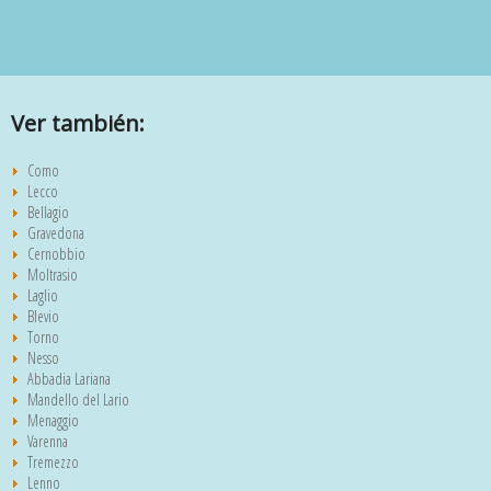
Ver también:
Como
Lecco
Bellagio
Gravedona
Cernobbio
Moltrasio
Laglio
Blevio
Torno
Nesso
Abbadia Lariana
Mandello del Lario
Menaggio
Varenna
Tremezzo
Lenno